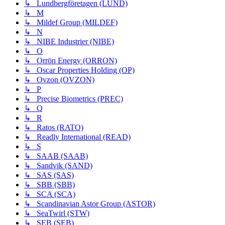
↳ Lundbergföretagen (LUND)
↳ M
↳ Mildef Group (MILDEF)
↳ N
↳ NIBE Industrier (NIBE)
↳ O
↳ Orrön Energy (ORRON)
↳ Oscar Properties Holding (OP)
↳ Ovzon (OVZON)
↳ P
↳ Precise Biometrics (PREC)
↳ Q
↳ R
↳ Ratos (RATO)
↳ Readly International (READ)
↳ S
↳ SAAB (SAAB)
↳ Sandvik (SAND)
↳ SAS (SAS)
↳ SBB (SBB)
↳ SCA (SCA)
↳ Scandinavian Astor Group (ASTOR)
↳ SeaTwirl (STW)
↳ SEB (SEB)