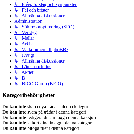
↳ Idéer, förslag och synpunkter
↳ Fel och brister
↳ Allmänna diskussioner
Administration
↳ Sökmotoroptimering (SEO)
↳ Verktyg
↳ Mallar
↳ Arkiv
↳ Välkommen till phpBB3
↳ Övrigt
↳ Allmänna diskussioner
↳ Länkar och tips
↳ Aktier
↳ B
↳ BICO Group (BICO)
Kategoribehörigheter
Du
kan inte
skapa nya trådar i denna kategori
Du
kan inte
svara på trådar i denna kategori
Du
kan inte
redigera dina inlägg i denna kategori
Du
kan inte
ta bort dina inlägg i denna kategori
Du
kan inte
bifoga filer i denna kategori