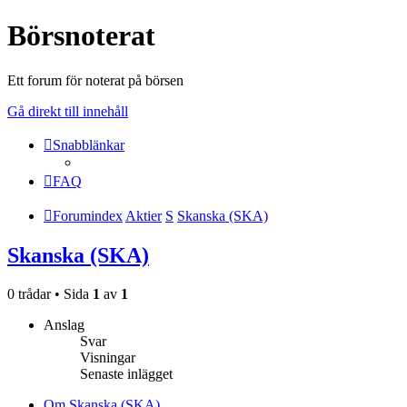
Börsnoterat
Ett forum för noterat på börsen
Gå direkt till innehåll
Snabblänkar
FAQ
Forumindex
Aktier
S
Skanska (SKA)
Skanska (SKA)
0 trådar • Sida
1
av
1
Anslag
Svar
Visningar
Senaste inlägget
Om Skanska (SKA)