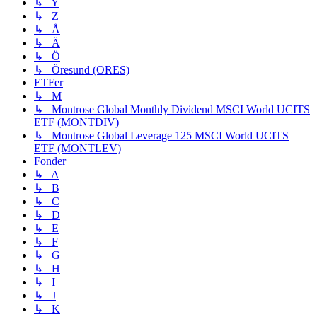
↳ Y
↳ Z
↳ Å
↳ Ä
↳ Ö
↳ Öresund (ORES)
ETFer
↳ M
↳ Montrose Global Monthly Dividend MSCI World UCITS
ETF (MONTDIV)
↳ Montrose Global Leverage 125 MSCI World UCITS
ETF (MONTLEV)
Fonder
↳ A
↳ B
↳ C
↳ D
↳ E
↳ F
↳ G
↳ H
↳ I
↳ J
↳ K