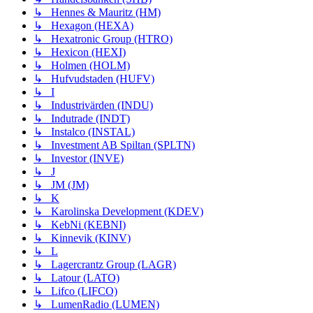
↳ Hennes & Mauritz (HM)
↳ Hexagon (HEXA)
↳ Hexatronic Group (HTRO)
↳ Hexicon (HEXI)
↳ Holmen (HOLM)
↳ Hufvudstaden (HUFV)
↳ I
↳ Industrivärden (INDU)
↳ Indutrade (INDT)
↳ Instalco (INSTAL)
↳ Investment AB Spiltan (SPLTN)
↳ Investor (INVE)
↳ J
↳ JM (JM)
↳ K
↳ Karolinska Development (KDEV)
↳ KebNi (KEBNI)
↳ Kinnevik (KINV)
↳ L
↳ Lagercrantz Group (LAGR)
↳ Latour (LATO)
↳ Lifco (LIFCO)
↳ LumenRadio (LUMEN)