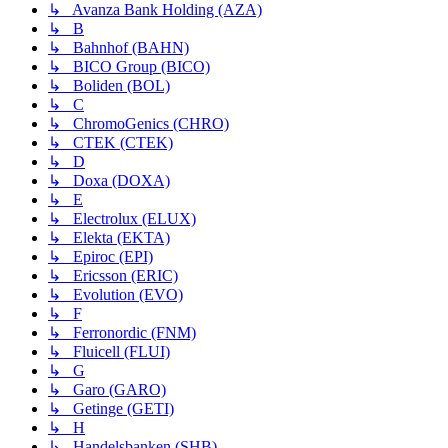
↳ Avanza Bank Holding (AZA)
↳ B
↳ Bahnhof (BAHN)
↳ BICO Group (BICO)
↳ Boliden (BOL)
↳ C
↳ ChromoGenics (CHRO)
↳ CTEK (CTEK)
↳ D
↳ Doxa (DOXA)
↳ E
↳ Electrolux (ELUX)
↳ Elekta (EKTA)
↳ Epiroc (EPI)
↳ Ericsson (ERIC)
↳ Evolution (EVO)
↳ F
↳ Ferronordic (FNM)
↳ Fluicell (FLUI)
↳ G
↳ Garo (GARO)
↳ Getinge (GETI)
↳ H
↳ Handelsbanken (SHB)