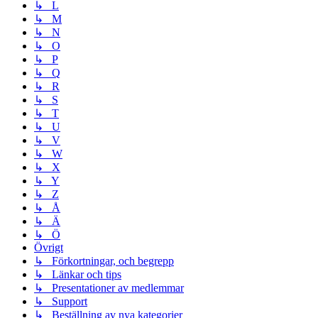
↳ L
↳ M
↳ N
↳ O
↳ P
↳ Q
↳ R
↳ S
↳ T
↳ U
↳ V
↳ W
↳ X
↳ Y
↳ Z
↳ Å
↳ Ä
↳ Ö
Övrigt
↳ Förkortningar, och begrepp
↳ Länkar och tips
↳ Presentationer av medlemmar
↳ Support
↳ Beställning av nya kategorier