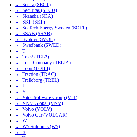
↳ Sectra (SECT)
↳ Securitas (SECU)
↳ Skanska (SKA)
↳ SKF (SKF)
↳ SolTech Energy Sweden (SOLT)
↳ SSAB (SSAB)
↳ Svolder (SVOL)
↳ Swedbank (SWED)
↳ T
↳ Tele2 (TEL2)
↳ Telia Company (TELIA)
↳ Tobii (TOBII)
↳ Traction (TRAC)
↳ Trelleborg (TREL)
↳ U
↳ V
↳ Vitec Software Group (VIT)
↳ VNV Global (VNV)
↳ Volvo (VOLV)
↳ Volvo Car (VOLCAR)
↳ W
↳ W5 Solutions (W5)
↳ X