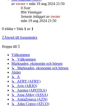
av
owner
»
mån 19 aug 2024 21:50
0
Svar
894
Visningar
Senaste inlägget
av
owner
mån 19 aug 2024 21:50
0 trådar • Sida
1
av
1
Återgå till forumindex
Hoppa till
Välkommen
↳ Välkommen
Marknaden, ekonomin och börsen
↳ Marknaden, ekonomin och börsen
Aktier
↳ A
↳ AFRY (AFRY)
↳ Arjo (ARJO)
↳ Apotea (APOTEA)
↳ Assa Abloy (ASSA)
↳ AstraZeneca (AZN)
↳ Atlas Copco (ATCO)