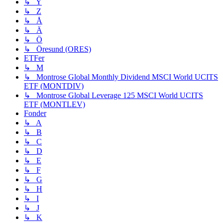
↳ Y
↳ Z
↳ Å
↳ Ä
↳ Ö
↳ Öresund (ORES)
ETFer
↳ M
↳ Montrose Global Monthly Dividend MSCI World UCITS
ETF (MONTDIV)
↳ Montrose Global Leverage 125 MSCI World UCITS
ETF (MONTLEV)
Fonder
↳ A
↳ B
↳ C
↳ D
↳ E
↳ F
↳ G
↳ H
↳ I
↳ J
↳ K