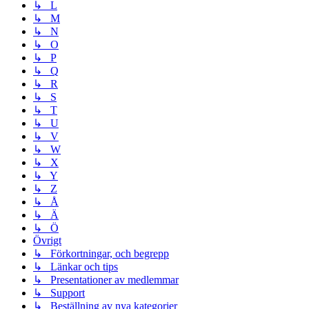
↳ L
↳ M
↳ N
↳ O
↳ P
↳ Q
↳ R
↳ S
↳ T
↳ U
↳ V
↳ W
↳ X
↳ Y
↳ Z
↳ Å
↳ Ä
↳ Ö
Övrigt
↳ Förkortningar, och begrepp
↳ Länkar och tips
↳ Presentationer av medlemmar
↳ Support
↳ Beställning av nya kategorier