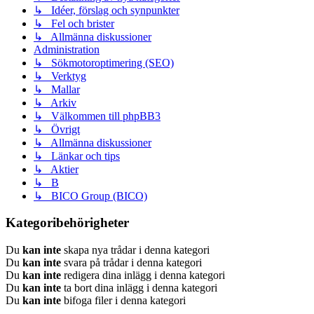
↳ Idéer, förslag och synpunkter
↳ Fel och brister
↳ Allmänna diskussioner
Administration
↳ Sökmotoroptimering (SEO)
↳ Verktyg
↳ Mallar
↳ Arkiv
↳ Välkommen till phpBB3
↳ Övrigt
↳ Allmänna diskussioner
↳ Länkar och tips
↳ Aktier
↳ B
↳ BICO Group (BICO)
Kategoribehörigheter
Du
kan inte
skapa nya trådar i denna kategori
Du
kan inte
svara på trådar i denna kategori
Du
kan inte
redigera dina inlägg i denna kategori
Du
kan inte
ta bort dina inlägg i denna kategori
Du
kan inte
bifoga filer i denna kategori