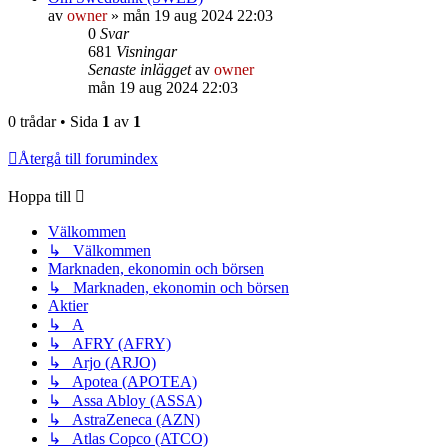
av
owner
»
mån 19 aug 2024 22:03
0
Svar
681
Visningar
Senaste inlägget
av
owner
mån 19 aug 2024 22:03
0 trådar • Sida
1
av
1
Återgå till forumindex
Hoppa till
Välkommen
↳ Välkommen
Marknaden, ekonomin och börsen
↳ Marknaden, ekonomin och börsen
Aktier
↳ A
↳ AFRY (AFRY)
↳ Arjo (ARJO)
↳ Apotea (APOTEA)
↳ Assa Abloy (ASSA)
↳ AstraZeneca (AZN)
↳ Atlas Copco (ATCO)