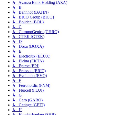
↳ Avanza Bank Holding (AZA)
↳ B
↳ Bahnhof (BAHN)
↳ BICO Group (BICO)
↳ Boliden (BOL)
↳ C
↳ ChromoGenics (CHRO)
↳ CTEK (CTEK)
↳ D
↳ Doxa (DOXA)
↳ E
↳ Electrolux (ELUX)
↳ Elekta (EKTA)
↳ Epiroc (EPI)
↳ Ericsson (ERIC)
↳ Evolution (EVO)
↳ F
↳ Ferronordic (FNM)
↳ Fluicell (FLUI)
↳ G
↳ Garo (GARO)
↳ Getinge (GETI)
↳ H
↳ Handelsbanken (SHB)