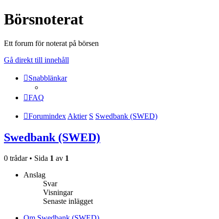
Börsnoterat
Ett forum för noterat på börsen
Gå direkt till innehåll
Snabblänkar
FAQ
Forumindex
Aktier
S
Swedbank (SWED)
Swedbank (SWED)
0 trådar • Sida
1
av
1
Anslag
Svar
Visningar
Senaste inlägget
Om Swedbank (SWED)