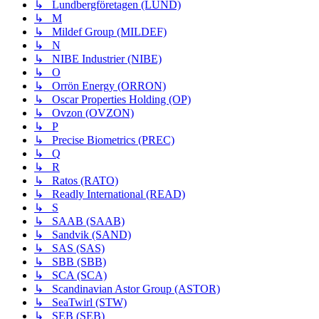
↳ Lundbergföretagen (LUND)
↳ M
↳ Mildef Group (MILDEF)
↳ N
↳ NIBE Industrier (NIBE)
↳ O
↳ Orrön Energy (ORRON)
↳ Oscar Properties Holding (OP)
↳ Ovzon (OVZON)
↳ P
↳ Precise Biometrics (PREC)
↳ Q
↳ R
↳ Ratos (RATO)
↳ Readly International (READ)
↳ S
↳ SAAB (SAAB)
↳ Sandvik (SAND)
↳ SAS (SAS)
↳ SBB (SBB)
↳ SCA (SCA)
↳ Scandinavian Astor Group (ASTOR)
↳ SeaTwirl (STW)
↳ SEB (SEB)