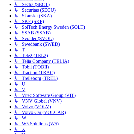
↳ Sectra (SECT)
↳ Securitas (SECU)
↳ Skanska (SKA)
↳ SKF (SKF)
↳ SolTech Energy Sweden (SOLT)
↳ SSAB (SSAB)
↳ Svolder (SVOL)
↳ Swedbank (SWED)
↳ T
↳ Tele2 (TEL2)
↳ Telia Company (TELIA)
↳ Tobii (TOBII)
↳ Traction (TRAC)
↳ Trelleborg (TREL)
↳ U
↳ V
↳ Vitec Software Group (VIT)
↳ VNV Global (VNV)
↳ Volvo (VOLV)
↳ Volvo Car (VOLCAR)
↳ W
↳ W5 Solutions (W5)
↳ X