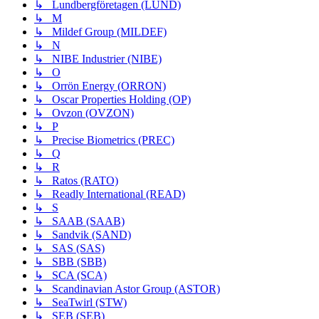
↳ Lundbergföretagen (LUND)
↳ M
↳ Mildef Group (MILDEF)
↳ N
↳ NIBE Industrier (NIBE)
↳ O
↳ Orrön Energy (ORRON)
↳ Oscar Properties Holding (OP)
↳ Ovzon (OVZON)
↳ P
↳ Precise Biometrics (PREC)
↳ Q
↳ R
↳ Ratos (RATO)
↳ Readly International (READ)
↳ S
↳ SAAB (SAAB)
↳ Sandvik (SAND)
↳ SAS (SAS)
↳ SBB (SBB)
↳ SCA (SCA)
↳ Scandinavian Astor Group (ASTOR)
↳ SeaTwirl (STW)
↳ SEB (SEB)