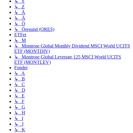
↳ Y
↳ Z
↳ Å
↳ Ä
↳ Ö
↳ Öresund (ORES)
ETFer
↳ M
↳ Montrose Global Monthly Dividend MSCI World UCITS
ETF (MONTDIV)
↳ Montrose Global Leverage 125 MSCI World UCITS
ETF (MONTLEV)
Fonder
↳ A
↳ B
↳ C
↳ D
↳ E
↳ F
↳ G
↳ H
↳ I
↳ J
↳ K