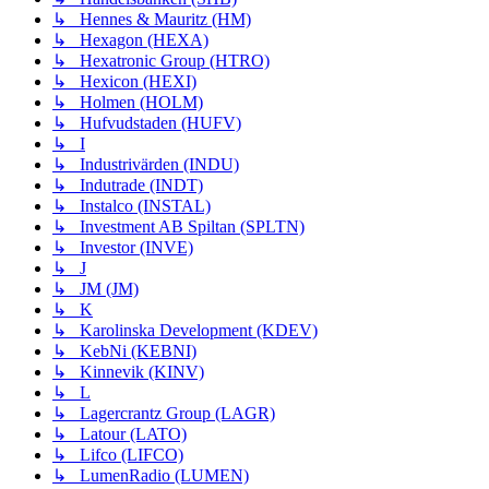
↳ Hennes & Mauritz (HM)
↳ Hexagon (HEXA)
↳ Hexatronic Group (HTRO)
↳ Hexicon (HEXI)
↳ Holmen (HOLM)
↳ Hufvudstaden (HUFV)
↳ I
↳ Industrivärden (INDU)
↳ Indutrade (INDT)
↳ Instalco (INSTAL)
↳ Investment AB Spiltan (SPLTN)
↳ Investor (INVE)
↳ J
↳ JM (JM)
↳ K
↳ Karolinska Development (KDEV)
↳ KebNi (KEBNI)
↳ Kinnevik (KINV)
↳ L
↳ Lagercrantz Group (LAGR)
↳ Latour (LATO)
↳ Lifco (LIFCO)
↳ LumenRadio (LUMEN)