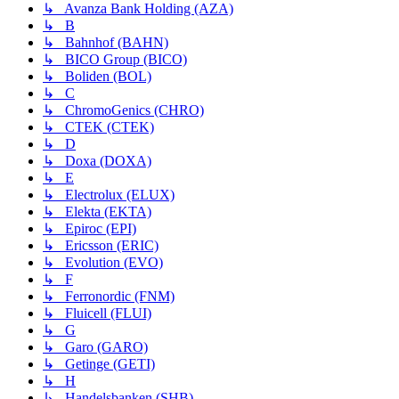
↳ Avanza Bank Holding (AZA)
↳ B
↳ Bahnhof (BAHN)
↳ BICO Group (BICO)
↳ Boliden (BOL)
↳ C
↳ ChromoGenics (CHRO)
↳ CTEK (CTEK)
↳ D
↳ Doxa (DOXA)
↳ E
↳ Electrolux (ELUX)
↳ Elekta (EKTA)
↳ Epiroc (EPI)
↳ Ericsson (ERIC)
↳ Evolution (EVO)
↳ F
↳ Ferronordic (FNM)
↳ Fluicell (FLUI)
↳ G
↳ Garo (GARO)
↳ Getinge (GETI)
↳ H
↳ Handelsbanken (SHB)