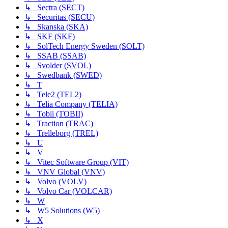
↳ Sectra (SECT)
↳ Securitas (SECU)
↳ Skanska (SKA)
↳ SKF (SKF)
↳ SolTech Energy Sweden (SOLT)
↳ SSAB (SSAB)
↳ Svolder (SVOL)
↳ Swedbank (SWED)
↳ T
↳ Tele2 (TEL2)
↳ Telia Company (TELIA)
↳ Tobii (TOBII)
↳ Traction (TRAC)
↳ Trelleborg (TREL)
↳ U
↳ V
↳ Vitec Software Group (VIT)
↳ VNV Global (VNV)
↳ Volvo (VOLV)
↳ Volvo Car (VOLCAR)
↳ W
↳ W5 Solutions (W5)
↳ X