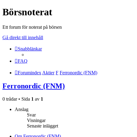
Börsnoterat
Ett forum för noterat på börsen
Gå direkt till innehåll
Snabblänkar
FAQ
Forumindex
Aktier
F
Ferronordic (FNM)
Ferronordic (FNM)
0 trådar • Sida
1
av
1
Anslag
Svar
Visningar
Senaste inlägget
Om Ferronordic (FNM)