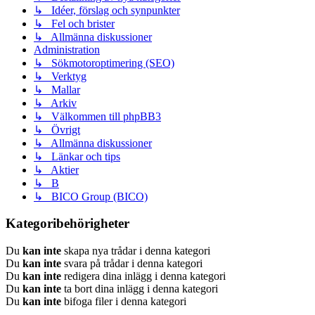
↳ Idéer, förslag och synpunkter
↳ Fel och brister
↳ Allmänna diskussioner
Administration
↳ Sökmotoroptimering (SEO)
↳ Verktyg
↳ Mallar
↳ Arkiv
↳ Välkommen till phpBB3
↳ Övrigt
↳ Allmänna diskussioner
↳ Länkar och tips
↳ Aktier
↳ B
↳ BICO Group (BICO)
Kategoribehörigheter
Du
kan inte
skapa nya trådar i denna kategori
Du
kan inte
svara på trådar i denna kategori
Du
kan inte
redigera dina inlägg i denna kategori
Du
kan inte
ta bort dina inlägg i denna kategori
Du
kan inte
bifoga filer i denna kategori