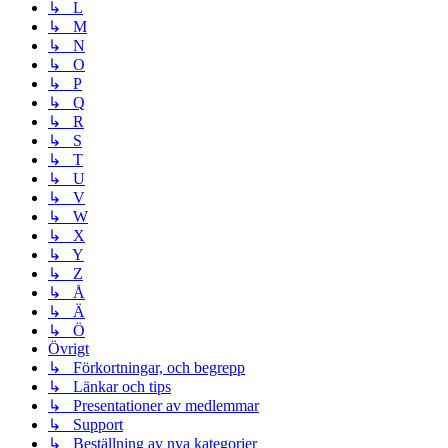
↳ L
↳ M
↳ N
↳ O
↳ P
↳ Q
↳ R
↳ S
↳ T
↳ U
↳ V
↳ W
↳ X
↳ Y
↳ Z
↳ Å
↳ Ä
↳ Ö
Övrigt
↳ Förkortningar, och begrepp
↳ Länkar och tips
↳ Presentationer av medlemmar
↳ Support
↳ Beställning av nya kategorier