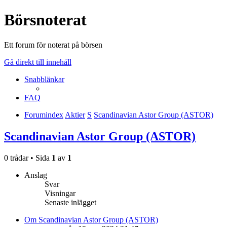
Börsnoterat
Ett forum för noterat på börsen
Gå direkt till innehåll
Snabblänkar
FAQ
Forumindex
Aktier
S
Scandinavian Astor Group (ASTOR)
Scandinavian Astor Group (ASTOR)
0 trådar • Sida
1
av
1
Anslag
Svar
Visningar
Senaste inlägget
Om Scandinavian Astor Group (ASTOR)