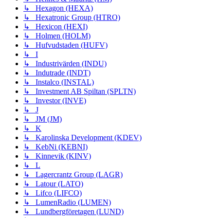
↳ Hexagon (HEXA)
↳ Hexatronic Group (HTRO)
↳ Hexicon (HEXI)
↳ Holmen (HOLM)
↳ Hufvudstaden (HUFV)
↳ I
↳ Industrivärden (INDU)
↳ Indutrade (INDT)
↳ Instalco (INSTAL)
↳ Investment AB Spiltan (SPLTN)
↳ Investor (INVE)
↳ J
↳ JM (JM)
↳ K
↳ Karolinska Development (KDEV)
↳ KebNi (KEBNI)
↳ Kinnevik (KINV)
↳ L
↳ Lagercrantz Group (LAGR)
↳ Latour (LATO)
↳ Lifco (LIFCO)
↳ LumenRadio (LUMEN)
↳ Lundbergföretagen (LUND)