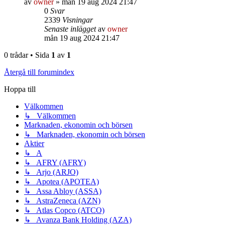
av
owner
»
mån 19 aug 2024 21:47
0
Svar
2339
Visningar
Senaste inlägget
av
owner
mån 19 aug 2024 21:47
0 trådar • Sida
1
av
1
Återgå till forumindex
Hoppa till
Välkommen
↳ Välkommen
Marknaden, ekonomin och börsen
↳ Marknaden, ekonomin och börsen
Aktier
↳ A
↳ AFRY (AFRY)
↳ Arjo (ARJO)
↳ Apotea (APOTEA)
↳ Assa Abloy (ASSA)
↳ AstraZeneca (AZN)
↳ Atlas Copco (ATCO)
↳ Avanza Bank Holding (AZA)