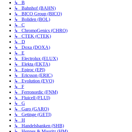
↳ B
↳ Bahnhof (BAHN)
↳ BICO Group (BICO)
↳ Boliden (BOL)
↳ C
↳ ChromoGenics (CHRO)
↳ CTEK (CTEK)
↳ D
↳ Doxa (DOXA)
↳ E
↳ Electrolux (ELUX)
↳ Elekta (EKTA)
↳ Epiroc (EPI)
↳ Ericsson (ERIC)
↳ Evolution (EVO)
↳ F
↳ Ferronordic (FNM)
↳ Fluicell (FLUI)
↳ G
↳ Garo (GARO)
↳ Getinge (GETI)
↳ H
↳ Handelsbanken (SHB)
↳ Hennes & Mauritz (HM)