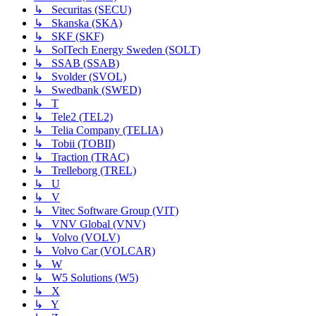
↳ Securitas (SECU)
↳ Skanska (SKA)
↳ SKF (SKF)
↳ SolTech Energy Sweden (SOLT)
↳ SSAB (SSAB)
↳ Svolder (SVOL)
↳ Swedbank (SWED)
↳ T
↳ Tele2 (TEL2)
↳ Telia Company (TELIA)
↳ Tobii (TOBII)
↳ Traction (TRAC)
↳ Trelleborg (TREL)
↳ U
↳ V
↳ Vitec Software Group (VIT)
↳ VNV Global (VNV)
↳ Volvo (VOLV)
↳ Volvo Car (VOLCAR)
↳ W
↳ W5 Solutions (W5)
↳ X
↳ Y