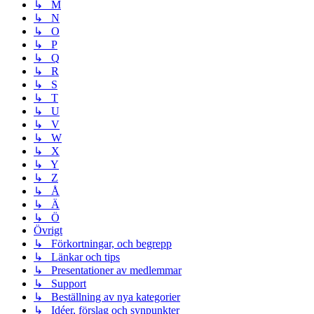
↳ M
↳ N
↳ O
↳ P
↳ Q
↳ R
↳ S
↳ T
↳ U
↳ V
↳ W
↳ X
↳ Y
↳ Z
↳ Å
↳ Ä
↳ Ö
Övrigt
↳ Förkortningar, och begrepp
↳ Länkar och tips
↳ Presentationer av medlemmar
↳ Support
↳ Beställning av nya kategorier
↳ Idéer, förslag och synpunkter