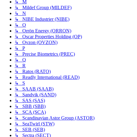
↳ M
↳ Mildef Group (MILDEF)
↳ N
↳ NIBE Industrier (NIBE)
↳ O
↳ Orrön Energy (ORRON)
↳ Oscar Properties Holding (OP)
↳ Ovzon (OVZON)
↳ P
↳ Precise Biometrics (PREC)
↳ Q
↳ R
↳ Ratos (RATO)
↳ Readly International (READ)
↳ S
↳ SAAB (SAAB)
↳ Sandvik (SAND)
↳ SAS (SAS)
↳ SBB (SBB)
↳ SCA (SCA)
↳ Scandinavian Astor Group (ASTOR)
↳ SeaTwirl (STW)
↳ SEB (SEB)
↳ Sectra (SECT)