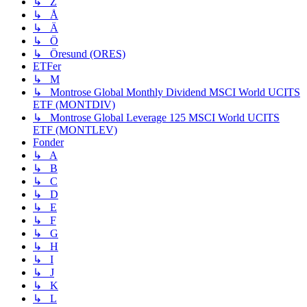
↳ Z
↳ Å
↳ Ä
↳ Ö
↳ Öresund (ORES)
ETFer
↳ M
↳ Montrose Global Monthly Dividend MSCI World UCITS
ETF (MONTDIV)
↳ Montrose Global Leverage 125 MSCI World UCITS
ETF (MONTLEV)
Fonder
↳ A
↳ B
↳ C
↳ D
↳ E
↳ F
↳ G
↳ H
↳ I
↳ J
↳ K
↳ L