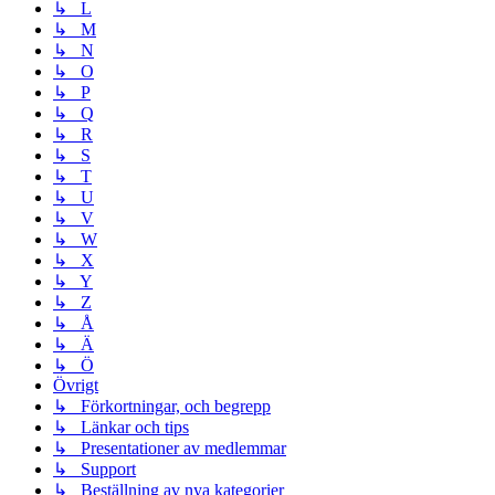
↳ L
↳ M
↳ N
↳ O
↳ P
↳ Q
↳ R
↳ S
↳ T
↳ U
↳ V
↳ W
↳ X
↳ Y
↳ Z
↳ Å
↳ Ä
↳ Ö
Övrigt
↳ Förkortningar, och begrepp
↳ Länkar och tips
↳ Presentationer av medlemmar
↳ Support
↳ Beställning av nya kategorier