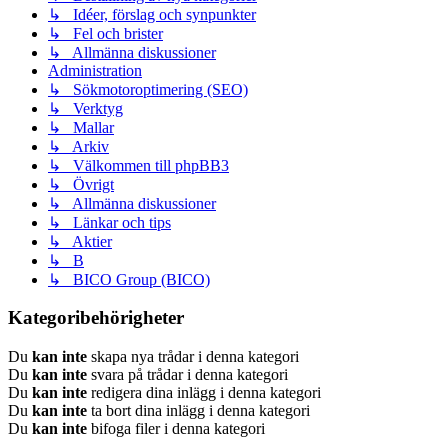
↳ Idéer, förslag och synpunkter
↳ Fel och brister
↳ Allmänna diskussioner
Administration
↳ Sökmotoroptimering (SEO)
↳ Verktyg
↳ Mallar
↳ Arkiv
↳ Välkommen till phpBB3
↳ Övrigt
↳ Allmänna diskussioner
↳ Länkar och tips
↳ Aktier
↳ B
↳ BICO Group (BICO)
Kategoribehörigheter
Du
kan inte
skapa nya trådar i denna kategori
Du
kan inte
svara på trådar i denna kategori
Du
kan inte
redigera dina inlägg i denna kategori
Du
kan inte
ta bort dina inlägg i denna kategori
Du
kan inte
bifoga filer i denna kategori