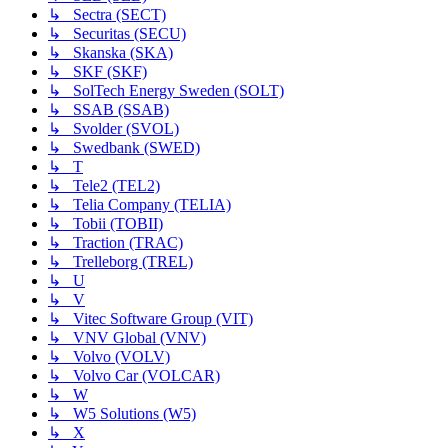
↳ Sectra (SECT)
↳ Securitas (SECU)
↳ Skanska (SKA)
↳ SKF (SKF)
↳ SolTech Energy Sweden (SOLT)
↳ SSAB (SSAB)
↳ Svolder (SVOL)
↳ Swedbank (SWED)
↳ T
↳ Tele2 (TEL2)
↳ Telia Company (TELIA)
↳ Tobii (TOBII)
↳ Traction (TRAC)
↳ Trelleborg (TREL)
↳ U
↳ V
↳ Vitec Software Group (VIT)
↳ VNV Global (VNV)
↳ Volvo (VOLV)
↳ Volvo Car (VOLCAR)
↳ W
↳ W5 Solutions (W5)
↳ X