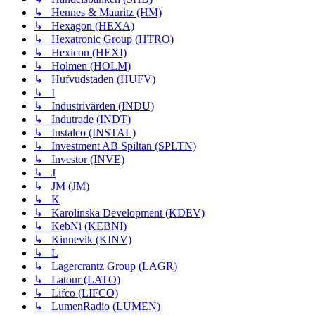
↳ Hennes & Mauritz (HM)
↳ Hexagon (HEXA)
↳ Hexatronic Group (HTRO)
↳ Hexicon (HEXI)
↳ Holmen (HOLM)
↳ Hufvudstaden (HUFV)
↳ I
↳ Industrivärden (INDU)
↳ Indutrade (INDT)
↳ Instalco (INSTAL)
↳ Investment AB Spiltan (SPLTN)
↳ Investor (INVE)
↳ J
↳ JM (JM)
↳ K
↳ Karolinska Development (KDEV)
↳ KebNi (KEBNI)
↳ Kinnevik (KINV)
↳ L
↳ Lagercrantz Group (LAGR)
↳ Latour (LATO)
↳ Lifco (LIFCO)
↳ LumenRadio (LUMEN)