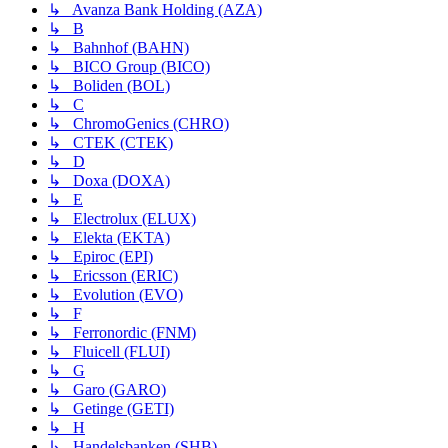
↳ Avanza Bank Holding (AZA)
↳ B
↳ Bahnhof (BAHN)
↳ BICO Group (BICO)
↳ Boliden (BOL)
↳ C
↳ ChromoGenics (CHRO)
↳ CTEK (CTEK)
↳ D
↳ Doxa (DOXA)
↳ E
↳ Electrolux (ELUX)
↳ Elekta (EKTA)
↳ Epiroc (EPI)
↳ Ericsson (ERIC)
↳ Evolution (EVO)
↳ F
↳ Ferronordic (FNM)
↳ Fluicell (FLUI)
↳ G
↳ Garo (GARO)
↳ Getinge (GETI)
↳ H
↳ Handelsbanken (SHB)