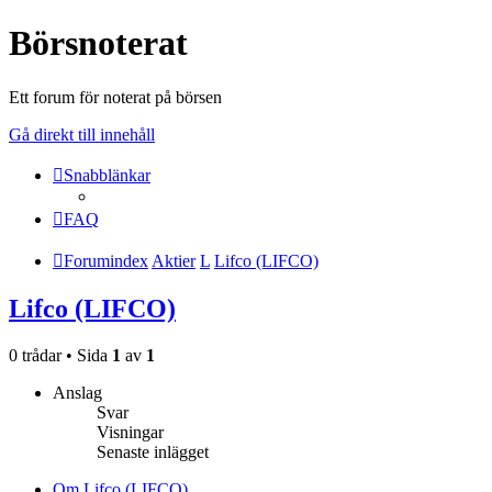
Börsnoterat
Ett forum för noterat på börsen
Gå direkt till innehåll
Snabblänkar
FAQ
Forumindex
Aktier
L
Lifco (LIFCO)
Lifco (LIFCO)
0 trådar • Sida
1
av
1
Anslag
Svar
Visningar
Senaste inlägget
Om Lifco (LIFCO)