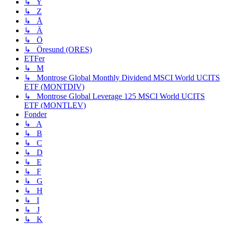
↳ Y
↳ Z
↳ Å
↳ Ä
↳ Ö
↳ Öresund (ORES)
ETFer
↳ M
↳ Montrose Global Monthly Dividend MSCI World UCITS
ETF (MONTDIV)
↳ Montrose Global Leverage 125 MSCI World UCITS
ETF (MONTLEV)
Fonder
↳ A
↳ B
↳ C
↳ D
↳ E
↳ F
↳ G
↳ H
↳ I
↳ J
↳ K