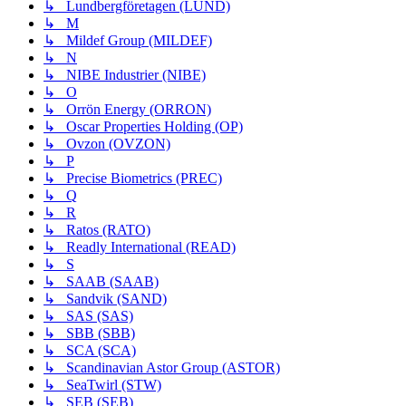
↳ Lundbergföretagen (LUND)
↳ M
↳ Mildef Group (MILDEF)
↳ N
↳ NIBE Industrier (NIBE)
↳ O
↳ Orrön Energy (ORRON)
↳ Oscar Properties Holding (OP)
↳ Ovzon (OVZON)
↳ P
↳ Precise Biometrics (PREC)
↳ Q
↳ R
↳ Ratos (RATO)
↳ Readly International (READ)
↳ S
↳ SAAB (SAAB)
↳ Sandvik (SAND)
↳ SAS (SAS)
↳ SBB (SBB)
↳ SCA (SCA)
↳ Scandinavian Astor Group (ASTOR)
↳ SeaTwirl (STW)
↳ SEB (SEB)