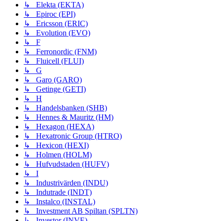
↳ Elekta (EKTA)
↳ Epiroc (EPI)
↳ Ericsson (ERIC)
↳ Evolution (EVO)
↳ F
↳ Ferronordic (FNM)
↳ Fluicell (FLUI)
↳ G
↳ Garo (GARO)
↳ Getinge (GETI)
↳ H
↳ Handelsbanken (SHB)
↳ Hennes & Mauritz (HM)
↳ Hexagon (HEXA)
↳ Hexatronic Group (HTRO)
↳ Hexicon (HEXI)
↳ Holmen (HOLM)
↳ Hufvudstaden (HUFV)
↳ I
↳ Industrivärden (INDU)
↳ Indutrade (INDT)
↳ Instalco (INSTAL)
↳ Investment AB Spiltan (SPLTN)
↳ Investor (INVE)