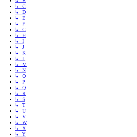
↳ B
↳ C
↳ D
↳ E
↳ F
↳ G
↳ H
↳ I
↳ J
↳ K
↳ L
↳ M
↳ N
↳ O
↳ P
↳ Q
↳ R
↳ S
↳ T
↳ U
↳ V
↳ W
↳ X
↳ Y