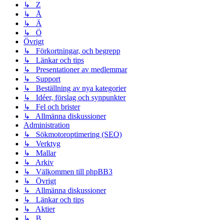
↳ Z
↳ Å
↳ Ä
↳ Ö
Övrigt
↳ Förkortningar, och begrepp
↳ Länkar och tips
↳ Presentationer av medlemmar
↳ Support
↳ Beställning av nya kategorier
↳ Idéer, förslag och synpunkter
↳ Fel och brister
↳ Allmänna diskussioner
Administration
↳ Sökmotoroptimering (SEO)
↳ Verktyg
↳ Mallar
↳ Arkiv
↳ Välkommen till phpBB3
↳ Övrigt
↳ Allmänna diskussioner
↳ Länkar och tips
↳ Aktier
↳ B