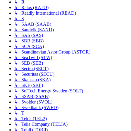
↳ R
↳ Ratos (RATO)
↳ Readly International (READ)
↳ S
↳ SAAB (SAAB)
↳ Sandvik (SAND)
↳ SAS (SAS)
↳ SBB (SBB)
↳ SCA (SCA)
↳ Scandinavian Astor Group (ASTOR)
↳ SeaTwirl (STW)
↳ SEB (SEB)
↳ Sectra (SECT)
↳ Securitas (SECU)
↳ Skanska (SKA)
↳ SKF (SKF)
↳ SolTech Energy Sweden (SOLT)
↳ SSAB (SSAB)
↳ Svolder (SVOL)
↳ Swedbank (SWED)
↳ T
↳ Tele2 (TEL2)
↳ Telia Company (TELIA)
↳ Tobii (TOBII)