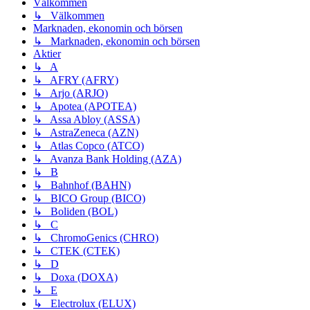
Välkommen
↳ Välkommen
Marknaden, ekonomin och börsen
↳ Marknaden, ekonomin och börsen
Aktier
↳ A
↳ AFRY (AFRY)
↳ Arjo (ARJO)
↳ Apotea (APOTEA)
↳ Assa Abloy (ASSA)
↳ AstraZeneca (AZN)
↳ Atlas Copco (ATCO)
↳ Avanza Bank Holding (AZA)
↳ B
↳ Bahnhof (BAHN)
↳ BICO Group (BICO)
↳ Boliden (BOL)
↳ C
↳ ChromoGenics (CHRO)
↳ CTEK (CTEK)
↳ D
↳ Doxa (DOXA)
↳ E
↳ Electrolux (ELUX)