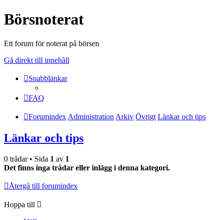
Börsnoterat
Ett forum för noterat på börsen
Gå direkt till innehåll
Snabblänkar
FAQ
Forumindex
Administration
Arkiv
Övrigt
Länkar och tips
Länkar och tips
0 trådar • Sida
1
av
1
Det finns inga trådar eller inlägg i denna kategori.
Återgå till forumindex
Hoppa till