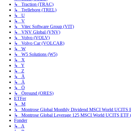
↳ Traction (TRAC)
↳ Trelleborg (TREL)
↳ U
↳ V
↳ Vitec Software Group (VIT)
↳ VNV Global (VNV)
↳ Volvo (VOLV)
↳ Volvo Car (VOLCAR)
↳ W
↳ W5 Solutions (W5)
↳ X
↳ Y
↳ Z
↳ Å
↳ Ä
↳ Ö
↳ Öresund (ORES)
ETFer
↳ M
↳ Montrose Global Monthly Dividend MSCI World UCIT
↳ Montrose Global Leverage 125 MSCI World UCITS ET
Fonder
↳ A