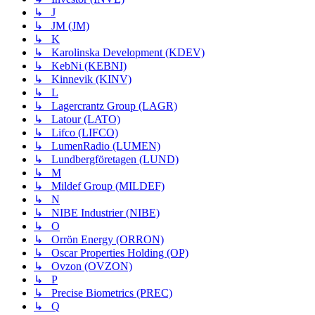
↳ J
↳ JM (JM)
↳ K
↳ Karolinska Development (KDEV)
↳ KebNi (KEBNI)
↳ Kinnevik (KINV)
↳ L
↳ Lagercrantz Group (LAGR)
↳ Latour (LATO)
↳ Lifco (LIFCO)
↳ LumenRadio (LUMEN)
↳ Lundbergföretagen (LUND)
↳ M
↳ Mildef Group (MILDEF)
↳ N
↳ NIBE Industrier (NIBE)
↳ O
↳ Orrön Energy (ORRON)
↳ Oscar Properties Holding (OP)
↳ Ovzon (OVZON)
↳ P
↳ Precise Biometrics (PREC)
↳ Q