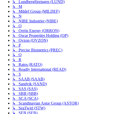
↳ Lundbergföretagen (LUND)
↳ M
↳ Mildef Group (MILDEF)
↳ N
↳ NIBE Industrier (NIBE)
↳ O
↳ Orrön Energy (ORRON)
↳ Oscar Properties Holding (OP)
↳ Ovzon (OVZON)
↳ P
↳ Precise Biometrics (PREC)
↳ Q
↳ R
↳ Ratos (RATO)
↳ Readly International (READ)
↳ S
↳ SAAB (SAAB)
↳ Sandvik (SAND)
↳ SAS (SAS)
↳ SBB (SBB)
↳ SCA (SCA)
↳ Scandinavian Astor Group (ASTOR)
↳ SeaTwirl (STW)
↳ SEB (SEB)