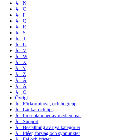
↳ N
↳ O
↳ P
↳ Q
↳ R
↳ S
↳ T
↳ U
↳ V
↳ W
↳ X
↳ Y
↳ Z
↳ Å
↳ Ä
↳ Ö
Övrigt
↳ Förkortningar, och begrepp
↳ Länkar och tips
↳ Presentationer av medlemmar
↳ Support
↳ Beställning av nya kategorier
↳ Idéer, förslag och synpunkter
↳ Fel och brister