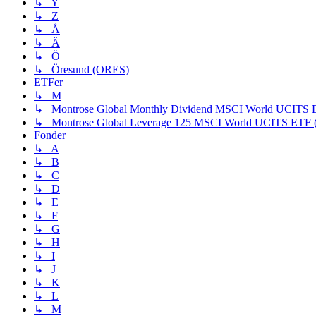
↳ Y
↳ Z
↳ Å
↳ Ä
↳ Ö
↳ Öresund (ORES)
ETFer
↳ M
↳ Montrose Global Monthly Dividend MSCI World UCIT
↳ Montrose Global Leverage 125 MSCI World UCITS ET
Fonder
↳ A
↳ B
↳ C
↳ D
↳ E
↳ F
↳ G
↳ H
↳ I
↳ J
↳ K
↳ L
↳ M