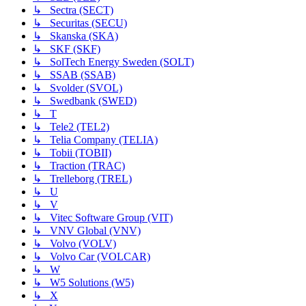
↳ Sectra (SECT)
↳ Securitas (SECU)
↳ Skanska (SKA)
↳ SKF (SKF)
↳ SolTech Energy Sweden (SOLT)
↳ SSAB (SSAB)
↳ Svolder (SVOL)
↳ Swedbank (SWED)
↳ T
↳ Tele2 (TEL2)
↳ Telia Company (TELIA)
↳ Tobii (TOBII)
↳ Traction (TRAC)
↳ Trelleborg (TREL)
↳ U
↳ V
↳ Vitec Software Group (VIT)
↳ VNV Global (VNV)
↳ Volvo (VOLV)
↳ Volvo Car (VOLCAR)
↳ W
↳ W5 Solutions (W5)
↳ X