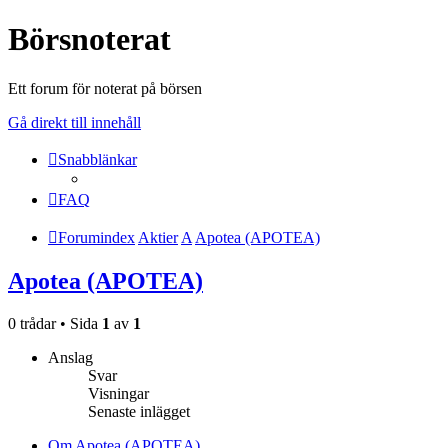
Börsnoterat
Ett forum för noterat på börsen
Gå direkt till innehåll
Snabblänkar
FAQ
Forumindex
Aktier
A
Apotea (APOTEA)
Apotea (APOTEA)
0 trådar • Sida
1
av
1
Anslag
Svar
Visningar
Senaste inlägget
Om Apotea (APOTEA)