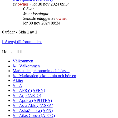
av
owner
»
lör 30 nov 2024 09:34
0
Svar
4620
Visningar
Senaste inlägget
av
owner
lör 30 nov 2024 09:34
0 trådar • Sida
1
av
1
Återgå till forumindex
Hoppa till
Välkommen
↳ Välkommen
Marknaden, ekonomin och börsen
↳ Marknaden, ekonomin och börsen
Aktier
↳ A
↳ AFRY (AFRY)
↳ Arjo (ARJO)
↳ Apotea (APOTEA)
↳ Assa Abloy (ASSA)
↳ AstraZeneca (AZN)
↳ Atlas Copco (ATCO)