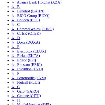
↳ Avanza Bank Holding (AZA)
↳ B
↳ Bahnhof (BAHN)
↳ BICO Group (BICO)
↳ Boliden (BOL)
↳ C
↳ ChromoGenics (CHRO)
↳ CTEK (CTEK)
↳ D
↳ Doxa (DOXA)
↳ E
↳ Electrolux (ELUX)
↳ Elekta (EKTA)
↳ Epiroc (EPI)
↳ Ericsson (ERIC)
↳ Evolution (EVO)
↳ F
↳ Ferronordic (FNM)
↳ Fluicell (FLUI)
↳ G
↳ Garo (GARO)
↳ Getinge (GETI)
↳ H
↳ Handelsbanken (SHB)