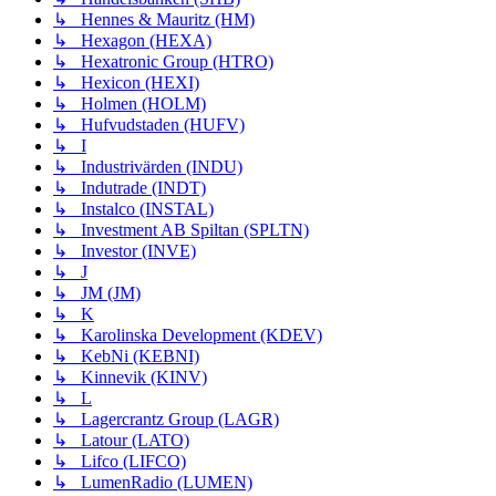
↳ Hennes & Mauritz (HM)
↳ Hexagon (HEXA)
↳ Hexatronic Group (HTRO)
↳ Hexicon (HEXI)
↳ Holmen (HOLM)
↳ Hufvudstaden (HUFV)
↳ I
↳ Industrivärden (INDU)
↳ Indutrade (INDT)
↳ Instalco (INSTAL)
↳ Investment AB Spiltan (SPLTN)
↳ Investor (INVE)
↳ J
↳ JM (JM)
↳ K
↳ Karolinska Development (KDEV)
↳ KebNi (KEBNI)
↳ Kinnevik (KINV)
↳ L
↳ Lagercrantz Group (LAGR)
↳ Latour (LATO)
↳ Lifco (LIFCO)
↳ LumenRadio (LUMEN)