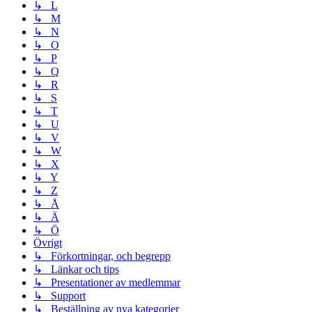
↳ L
↳ M
↳ N
↳ O
↳ P
↳ Q
↳ R
↳ S
↳ T
↳ U
↳ V
↳ W
↳ X
↳ Y
↳ Z
↳ Å
↳ Ä
↳ Ö
Övrigt
↳ Förkortningar, och begrepp
↳ Länkar och tips
↳ Presentationer av medlemmar
↳ Support
↳ Beställning av nya kategorier