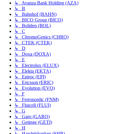
↳ Avanza Bank Holding (AZA)
↳ B
↳ Bahnhof (BAHN)
↳ BICO Group (BICO)
↳ Boliden (BOL)
↳ C
↳ ChromoGenics (CHRO)
↳ CTEK (CTEK)
↳ D
↳ Doxa (DOXA)
↳ E
↳ Electrolux (ELUX)
↳ Elekta (EKTA)
↳ Epiroc (EPI)
↳ Ericsson (ERIC)
↳ Evolution (EVO)
↳ F
↳ Ferronordic (FNM)
↳ Fluicell (FLUI)
↳ G
↳ Garo (GARO)
↳ Getinge (GETI)
↳ H
↳ Handelsbanken (SHB)