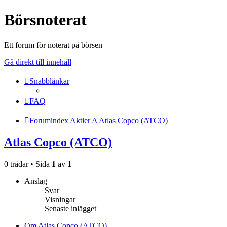
Börsnoterat
Ett forum för noterat på börsen
Gå direkt till innehåll
Snabblänkar
FAQ
Forumindex
Aktier
A
Atlas Copco (ATCO)
Atlas Copco (ATCO)
0 trådar • Sida
1
av
1
Anslag
Svar
Visningar
Senaste inlägget
Om Atlas Copco (ATCO)