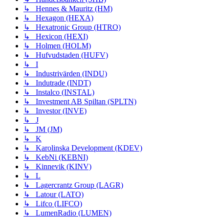
↳ Hennes & Mauritz (HM)
↳ Hexagon (HEXA)
↳ Hexatronic Group (HTRO)
↳ Hexicon (HEXI)
↳ Holmen (HOLM)
↳ Hufvudstaden (HUFV)
↳ I
↳ Industrivärden (INDU)
↳ Indutrade (INDT)
↳ Instalco (INSTAL)
↳ Investment AB Spiltan (SPLTN)
↳ Investor (INVE)
↳ J
↳ JM (JM)
↳ K
↳ Karolinska Development (KDEV)
↳ KebNi (KEBNI)
↳ Kinnevik (KINV)
↳ L
↳ Lagercrantz Group (LAGR)
↳ Latour (LATO)
↳ Lifco (LIFCO)
↳ LumenRadio (LUMEN)