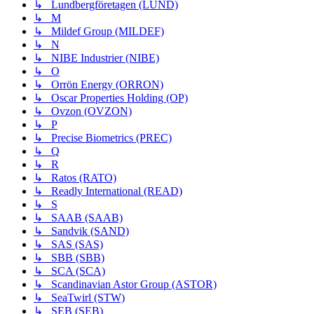
↳ Lundbergföretagen (LUND)
↳ M
↳ Mildef Group (MILDEF)
↳ N
↳ NIBE Industrier (NIBE)
↳ O
↳ Orrön Energy (ORRON)
↳ Oscar Properties Holding (OP)
↳ Ovzon (OVZON)
↳ P
↳ Precise Biometrics (PREC)
↳ Q
↳ R
↳ Ratos (RATO)
↳ Readly International (READ)
↳ S
↳ SAAB (SAAB)
↳ Sandvik (SAND)
↳ SAS (SAS)
↳ SBB (SBB)
↳ SCA (SCA)
↳ Scandinavian Astor Group (ASTOR)
↳ SeaTwirl (STW)
↳ SEB (SEB)