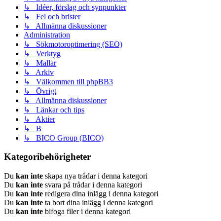
↳ Idéer, förslag och synpunkter
↳ Fel och brister
↳ Allmänna diskussioner
Administration
↳ Sökmotoroptimering (SEO)
↳ Verktyg
↳ Mallar
↳ Arkiv
↳ Välkommen till phpBB3
↳ Övrigt
↳ Allmänna diskussioner
↳ Länkar och tips
↳ Aktier
↳ B
↳ BICO Group (BICO)
Kategoribehörigheter
Du
kan inte
skapa nya trådar i denna kategori
Du
kan inte
svara på trådar i denna kategori
Du
kan inte
redigera dina inlägg i denna kategori
Du
kan inte
ta bort dina inlägg i denna kategori
Du
kan inte
bifoga filer i denna kategori