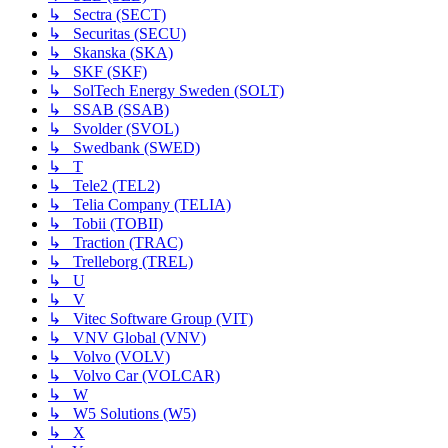
↳ Sectra (SECT)
↳ Securitas (SECU)
↳ Skanska (SKA)
↳ SKF (SKF)
↳ SolTech Energy Sweden (SOLT)
↳ SSAB (SSAB)
↳ Svolder (SVOL)
↳ Swedbank (SWED)
↳ T
↳ Tele2 (TEL2)
↳ Telia Company (TELIA)
↳ Tobii (TOBII)
↳ Traction (TRAC)
↳ Trelleborg (TREL)
↳ U
↳ V
↳ Vitec Software Group (VIT)
↳ VNV Global (VNV)
↳ Volvo (VOLV)
↳ Volvo Car (VOLCAR)
↳ W
↳ W5 Solutions (W5)
↳ X