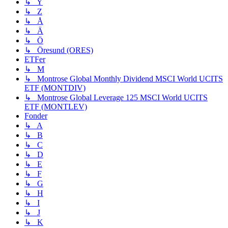
↳ Y
↳ Z
↳ Å
↳ Ä
↳ Ö
↳ Öresund (ORES)
ETFer
↳ M
↳ Montrose Global Monthly Dividend MSCI World UCITS
ETF (MONTDIV)
↳ Montrose Global Leverage 125 MSCI World UCITS
ETF (MONTLEV)
Fonder
↳ A
↳ B
↳ C
↳ D
↳ E
↳ F
↳ G
↳ H
↳ I
↳ J
↳ K