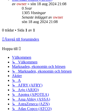
av
owner
»
sön 18 aug 2024 21:08
0
Svar
1305
Visningar
Senaste inlägget
av
owner
sön 18 aug 2024 21:08
0 trådar • Sida
1
av
1
Återgå till forumindex
Hoppa till
Välkommen
↳ Välkommen
Marknaden, ekonomin och börsen
↳ Marknaden, ekonomin och börsen
Aktier
↳ A
↳ AFRY (AFRY)
↳ Arjo (ARJO)
↳ Apotea (APOTEA)
↳ Assa Abloy (ASSA)
↳ AstraZeneca (AZN)
↳ Atlas Copco (ATCO)